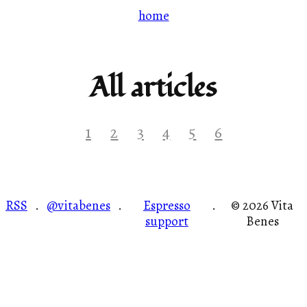
home
All articles
1
2
3
4
5
6
RSS
@vitabenes
Espresso
© 2026 Vita
·
·
·
support
Benes