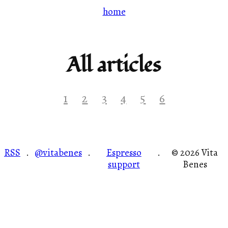
home
All articles
1
2
3
4
5
6
RSS
@vitabenes
Espresso
© 2026 Vita
·
·
·
support
Benes