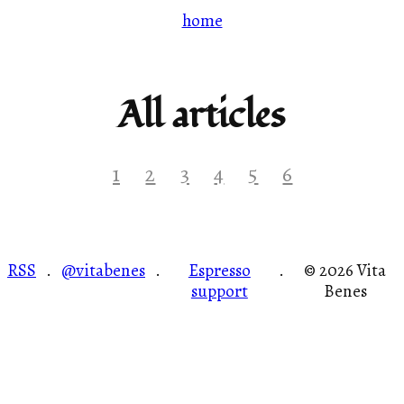
home
All articles
1
2
3
4
5
6
RSS
@vitabenes
Espresso
© 2026 Vita
·
·
·
support
Benes